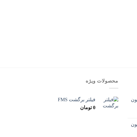
بغل گیربکس
بغل گیربکس ایسوزو 3.5
محصولات ویژه
فیلتر برگشت FMS
0
تومان