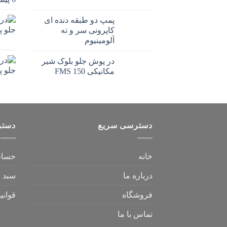
پمپ دو طبقه دنده ای
کاپرونی سر و ته
آلومینیوم
در پوش جلو بلوک شیر
مکانیکی 150 FMS
دسترسی سریع
دستر
خانه
حساب
درباره ما
سبد خ
فروشگاه
قوانی
تماس با ما