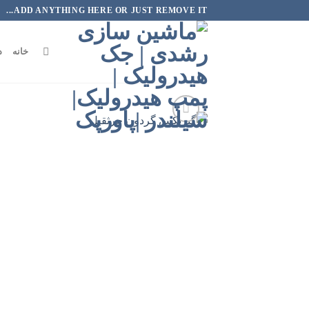
رش
ADD ANYTHING HERE OR JUST REMOVE IT...
ه
حتوا
خانه
د