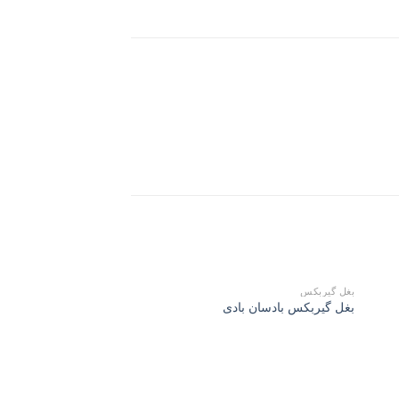
بغل گیربکس
بغل گیربکس بادسان بادی