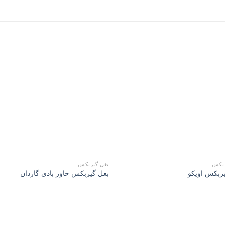
ربکس
بغل گیربکس
ربکس اویکو
بغل گیربکس خاور بادی گاردان