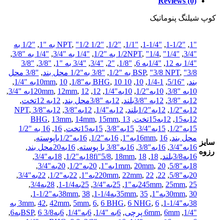
Reviews (0)
کوپ شیلنگ پنوماتیک
"1
,
"1-1/2
,
"1-1/4
,
"1/1
,
"1/2
,
"1/2 NPT
"1/2 به "1
,
,
"1/2 به
"3/4
,
"1/2NPT
"1/4 به "1/2
,
"1/4
,
,
"1/4 به "3/4
,
"1/4 به "3/8
,
"1/4 به 12
,
"1/4به 6
,
"1/8
,
"2
,
"3/4
,
"3/4 به "1
,
"3/8
,
"3/8
"3/8 به "1/2
,
"3/8 NPT
,
BSP
,
"3/8 به"1/2 محل بند
,
"3/8 محل
بند
,
"5/16
,
1-1/4
,
10
,
10 BHG
10 به"1/8
,
,
10به "1/4
,
10mm
,
10به "3/8
,
10به"1/2
,
10به"1/4
,
12
,
12به "3/4
,
12mm
,
120mm
,
12به "3/8
,
12به "3/8بلند
,
12به "3/8محل بند
,
12به 12تخت
,
12به"1/2
,
12به"1/2بلند
,
12به"1/4
,
12به"3/8
,
12به"3/8 NPT
,
12به15
,
12به15تخت
,
13 BHG
,
15mm
,
14mm
,
13mm
,
15به"1/2
,
15به"3/4
,
15به"3/8
,
15به15تخت
,
16
,
16 به "1/2
محل بند
,
16به"1
,
16mm
,
16به"1/2
,
16به"1/2باپوسته
,
سایز
16به"3/4
,
16به"3/8
,
16به"3/8 با پوسته
,
16به20محل بند
,
رزوه
16به3/8بلند
,
18
,
18به"1/2
,
18mm
,
18fi"5/8
,
18به"3/4
,
18به"5/8
,
20به"1
,
20mm
,
1mm
,
20به"1/2
,
20به"3/4
,
20به"5/8
,
22
,
22به"1
,
22mm
,
220mm
,
22به"1/2
,
22به"3/4
,
25به"1
,
25mm
,
245mm
,
25به"3/4
,
25به1/4-1
,
28به3/4
,
30به"1
,
30mm
,
35به1/4-1
,
35mm
,
38به"1/2-1
,
38mm
,
38به"1/4-1
,
,
6 NHG
,
6 BHG
,
6
,
5mm
,
42mm
,
42
,
3mm
6 به
"1/4
,
6mm پرچی
,
6mm
,
6به "1/4
,
6به"1/4
,
6به3/8 BSP
6به6
,
,