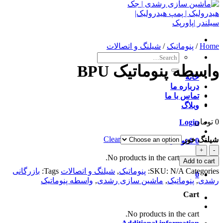
Home
/
پنوماتیک
/
شیلنگ و اتصالات
Search
for:
واسطه پنوماتیک BPU
خانه
درباره ما
تماس با ما
وبلاگ
0
تومان
Login
Clear
شیلنگ خور
0
0
تومان
Cart /
واسطه
No products in the cart.
پنوماتیک
Add to cart
BPU
Categories:
N/A
SKU:
پنوماتیک
,
شیلنگ و اتصالات
Tags:
بازرگانی
0
quantity
رشدی
,
پنوماتیک
,
ماشین سازی رشدی
,
واسطه پنوماتیک
Cart
No products in the cart.