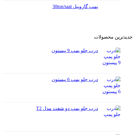
پمپ گازوییل 30ton/saat
جدیدترین محصولات
درب جلو پمپ 9 پیستون
درب جلو پمپ 6 پیستون
درب جلو پمپ دو شفت مدل T2