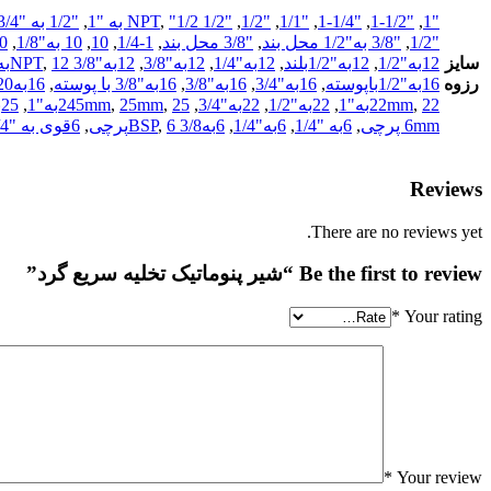
"1
,
"1-1/2
,
"1-1/4
,
"1/1
,
"1/2
,
"1/2 NPT
"1/2 به "1
,
,
"1/2 به "3/4
"1/2
,
"3/8 به"1/2 محل بند
,
"3/8 محل بند
,
1-1/4
,
10
,
10 به"1/8
,
10به
سایز
12به"1/2
,
12به"1/2بلند
,
12به"1/4
,
12به"3/8
,
12به"3/8 NPT
12به15
,
رزوه
16به"1/2باپوسته
,
16به"3/4
,
16به"3/8
,
16به"3/8 با پوسته
,
16به20محل بند
22به"1
,
22mm
,
22به"1/2
,
22به"3/4
,
25به"1
,
25mm
,
245mm
,
25به"3/4
6mm پرچی
,
6به "1/4
,
6به"1/4
,
6به3/8 BSP
6پرچی
,
,
6قوی به "1/4
Reviews
There are no reviews yet.
Be the first to review “شیر پنوماتیک تخلیه سریع گرد”
*
Your rating
*
Your review