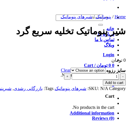
Home
/
پنوماتیک
/
Search
شیرهای پنوماتیک
for:
شیر پنوماتیک تخلیه سریع گرد
خانه
درباره ما
تماس با ما
وبلاگ
Login
0
تومان
0
0
تومان
Cart /
Clear
سایز رزوه
No products in the cart.
شیر
پنوماتیک
Add to cart
0
تخلیه
Category:
N/A
SKU:
شیرهای پنوماتیک
Tags:
بازرگانی رشدی
,
شیرپنو
سریع
Cart
گرد
quantity
No products in the cart.
Additional information
Reviews (0)