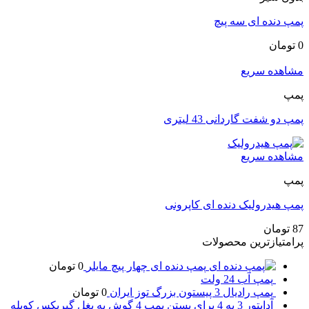
پمپ دنده ای سه پیچ
0
تومان
مشاهده سریع
پمپ
پمپ دو شفت گاردانی 43 لیتری
مشاهده سریع
پمپ
پمپ هیدرولیک دنده ای کاپرونی
87
تومان
پرامتیازترین محصولات
پمپ دنده ای چهار پیچ مایلر
0
تومان
پمپ آب 24 ولت
پمپ رادیال 3 پیستون بزرگ توز ایران
0
تومان
آداپتور 3 به 4 برای بستن پمپ 4 گوش به بغل گیربکس کوپله