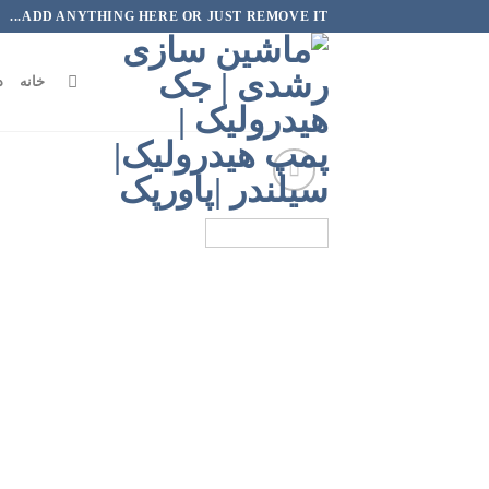
رش
ADD ANYTHING HERE OR JUST REMOVE IT...
ه
حتوا
خانه
د