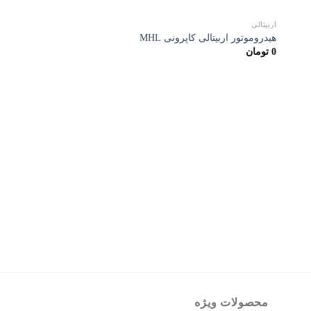
اربیتالی
هیدروموتور اربیتالی کاپرونی MHL
0
تومان
پمپ
پمپ دنده ای دو شفت گ
0
تومان
محصولات ویژه