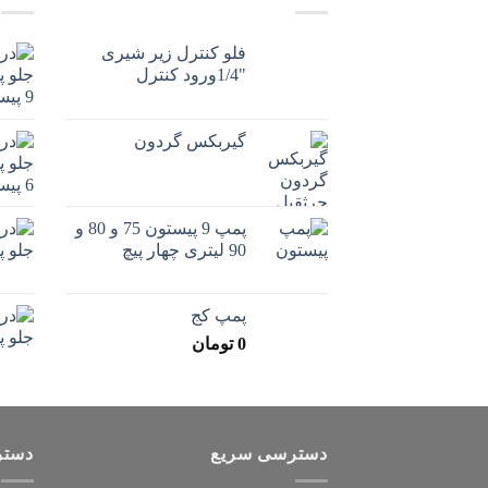
فلو کنترل زیر شیری
"1/4ورود کنترل
گیربکس گردون
پمپ 9 پیستون 75 و 80 و
90 لیتری چهار پیچ
پمپ کج
0
تومان
دسترسی سریع
دستر