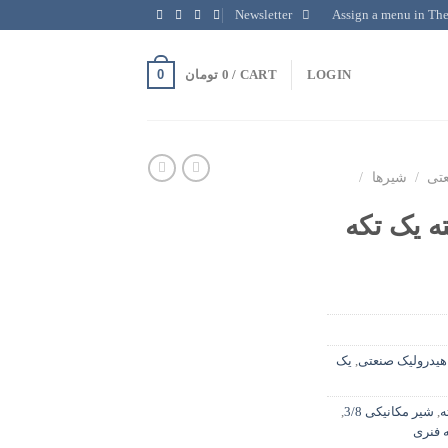
Newsletter
Assign a menu in Th
0
LOGIN
CART /
0
تومان
عتی
/
شیرها
/
یکی 2 دسته یک تکه
هیدرولیک صنعتی
,
یک
,
شیر مکانیکی 3/8
,
 فنری