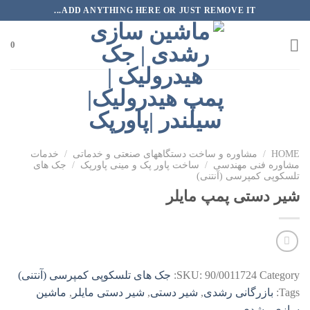
رش
ADD ANYTHING HERE OR JUST REMOVE IT...
ه
حتوا
0
HOME
/
مشاوره و ساخت دستگاههای صنعتی و خدماتی
/
خدمات
مشاوره فنی مهندسی
/
ساخت پاور پک و مینی پاورپک
/
جک های
تلسکوپی کمپرسی (آنتنی)
شیر دستی پمپ مایلر
Category:
90/0011724
SKU:
جک های تلسکوپی کمپرسی (آنتنی)
Tags:
بازرگانی رشدی
,
شیر دستی
,
شیر دستی مایلر
,
ماشین
سازی رشدی