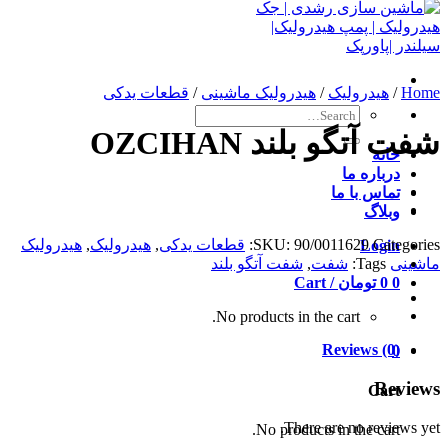
Home
/
هیدرولیک
/
هیدرولیک ماشینی
/
قطعات یدکی
Search
for:
شفت آتگو بلند OZCIHAN
خانه
درباره ما
تماس با ما
وبلاگ
Categories:
90/0011629
SKU:
قطعات یدکی
,
هیدرولیک
,
هیدرولیک
Login
ماشینی
Tags:
شفت
,
شفت آتگو بلند
0
0
تومان
Cart /
No products in the cart.
Reviews (0)
0
Reviews
Cart
There are no reviews yet.
No products in the cart.