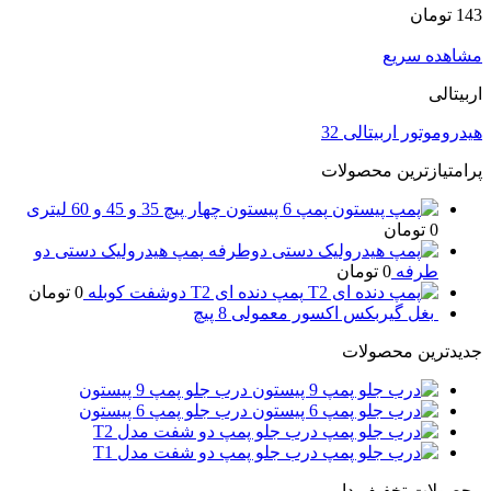
143
تومان
مشاهده سریع
اربیتالی
هیدروموتور اربیتالی 32
پرامتیازترین محصولات
پمپ 6 پیستون چهار پیچ 35 و 45 و 60 لیتری
0
تومان
پمپ هیدرولیک دستی دو
طرفه
0
تومان
پمپ دنده ای T2 دوشفت کوبله
0
تومان
بغل گیربکس اکسور معمولی 8 پیچ
جدیدترین محصولات
درب جلو پمپ 9 پیستون
درب جلو پمپ 6 پیستون
درب جلو پمپ دو شفت مدل T2
درب جلو پمپ دو شفت مدل T1
محصولات تخفیف دار