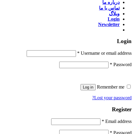
درباره ما
تماس با ما
وبلاگ
Login
Newsletter
Login
*
Username or email address
*
Password
Remember me
Log in
Lost your password?
Register
*
Email address
*
Password