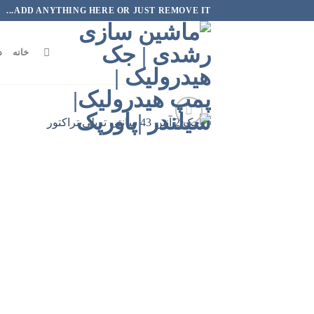
رش
ADD ANYTHING HERE OR JUST REMOVE IT...
ه
حتوا
خانه
د