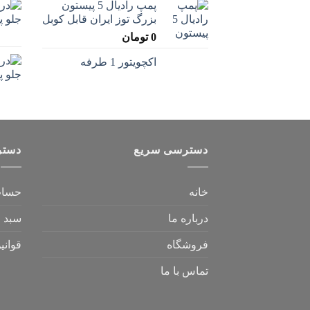
پمپ رادیال 5 پیستون
بزرگ توز ایران قابل کوبل
0
تومان
اکچویتور 1 طرفه
دسترسی سریع
دستر
خانه
حساب
درباره ما
سبد خ
فروشگاه
قوانی
تماس با ما