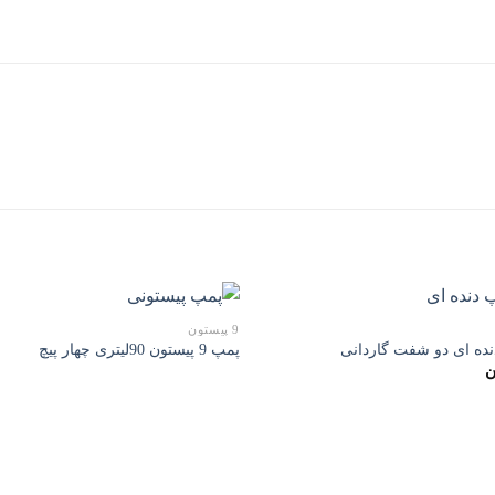
9 پیستون
ده ای دو شفت گاردانی
پمپ 9 پیستون 90لیتری چهار پیچ
ن