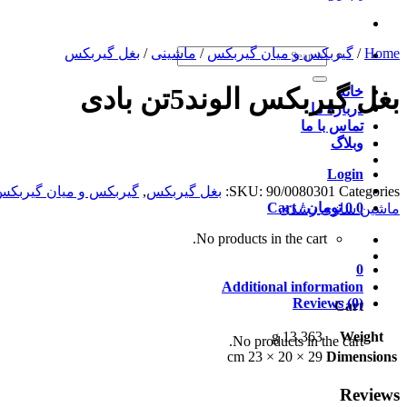
Home
/
Search
گیربکس و میان گیربکس
/
ماشینی
/
بغل گیربکس
for:
بغل گیربکس الوند5تن بادی
خانه
درباره ما
تماس با ما
وبلاگ
Login
Categories:
90/0080301
SKU:
بغل گیربکس
,
گیربکس و میان گیربکس
0
0
تومان
Cart /
ماشین سازی رشدی
No products in the cart.
0
Additional information
Reviews (0)
Cart
13.363 g
Weight
No products in the cart.
29 × 20 × 23 cm
Dimensions
Reviews