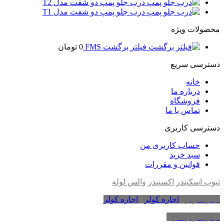
درب جلو پمپ دو شفت مدل T2
درب جلو پمپ دو شفت مدل T1
محصولات ویژه
فیلتر برگشت FMS
0
تومان
دسترسی سریع
خانه
درباره ما
فروشگاه
تماس با ما
دسترسی کاربری
حساب کاربری من
سبد خرید
قوانین و مقررات
تیوب اسکپندر
اکسپندر
والس لوله
اجاره کولر
،
اجاره کولر
،
اجاره کولر
اجاره کولر گازی