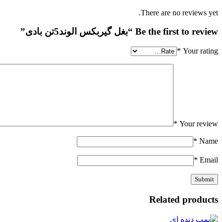
There are no reviews yet.
Be the first to review “بغل گیربکس الوند5تن بادی”
*
Your rating
*
Your review
*
Name
*
Email
Related products