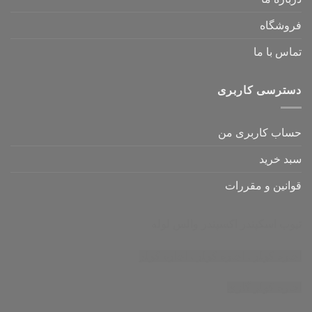
فروشگاه
تماس با ما
دسترسی کاربری
حساب کاربری من
سبد خرید
قوانین و مقررات
تیوب اسکپندر
اکسپندر
والس لوله
اجاره کولر
،
اجاره کولر
،
اجاره کولر
اجاره کولر گازی