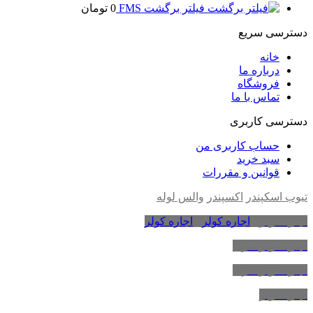
فیلتر برگشت FMS
0
تومان
دسترسی سریع
خانه
درباره ما
فروشگاه
تماس با ما
دسترسی کاربری
حساب کاربری من
سبد خرید
قوانین و مقررات
تیوب اسکپندر
اکسپندر
والس لوله
اجاره کولر
،
اجاره کولر
،
اجاره کولر
اجاره کولر گازی
اجاره کولر گازی
اجاره کولر