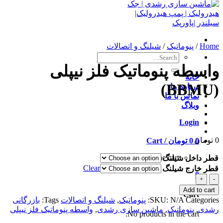
Home
/
پنوماتیک
/
شیلنگ و اتصالات
Search
for:
واسطه پنوماتیک فلز نیپلی
خانه
(BBMU)
درباره ما
تماس با ما
وبلاگ
Login
0
تومان
0
0
تومان
Cart /
No products in the cart.
قطر داخل شیلنگ
Clear
قطر خارج شیلنگ
0
واسطه
پنوماتیک
Add to cart
Cart
فلز
Categories:
N/A
SKU:
پنوماتیک
,
شیلنگ و اتصالات
Tags:
بازرگانی
نیپلی
رشدی
,
پنوماتیک
,
ماشین سازی رشدی
,
واسطه پنوماتیک فلز نیپلی
No products in the cart.
(BBMU)