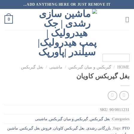
رش
ADD ANYTHING HERE OR JUST REMOVE IT...
ه
حتوا
0
HOME
/
گیربکس و میان گیربکس
/
ماشینی
/
بغل گیربکس
بغل گیربکس کاویان
SKU:
90/0011231
Categories:
بغل گیربکس
,
گیربکس و میان گیربکس
,
ماشینی
PTO
Tags:
,
بازرگانی رشدی
,
بغل گیربکس کاویان
,
فروش بغل گیربکس
,
ماشین