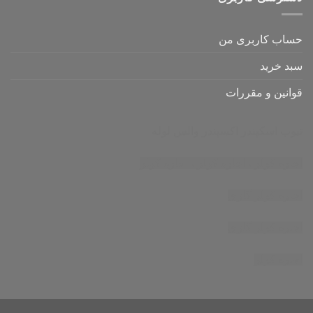
حساب کاربری من
سبد خرید
قوانین و مقررات
تیوب اسکپندر
اکسپندر
والس لوله
اجاره کولر
،
اجاره کولر
،
اجاره کولر
اجاره کولر گازی
اجاره کولر گازی
اجاره کولر