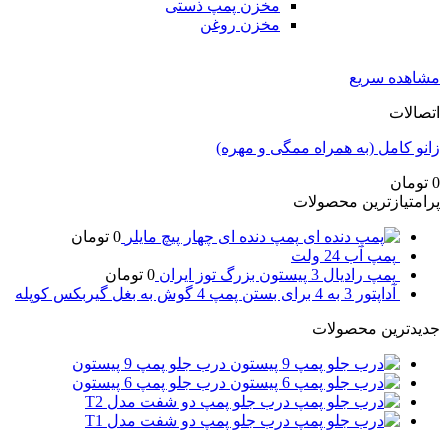
مخزن پمپ ذستی
مخزن روغن
مشاهده سریع
اتصالات
زانو کامل (به همراه ممگی و مهره)
0
تومان
پرامتیازترین محصولات
پمپ دنده ای چهار پیچ مایلر
0
تومان
پمپ آب 24 ولت
پمپ رادیال 3 پیستون بزرگ توز ایران
0
تومان
آداپتور 3 به 4 برای بستن پمپ 4 گوش به بغل گیربکس کوپله
جدیدترین محصولات
درب جلو پمپ 9 پیستون
درب جلو پمپ 6 پیستون
درب جلو پمپ دو شفت مدل T2
درب جلو پمپ دو شفت مدل T1