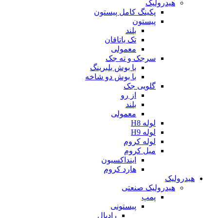
هیدرولیک
پکینگ کامل پیستون
پیستون
بلند
تک یاتاقان
معمولی
سرجک و ته جک
با بوش بلبرینگ
با بوش دو شاخه
گلویی جک
از رو
بلند
معمولی
لوله H8
لوله H9
لوله کروم
میل کروم
اینداکسیون
هارد کروم
هیدرولیک
هیدرولیک صنعتی
پمپ
پیستونی
رادیال