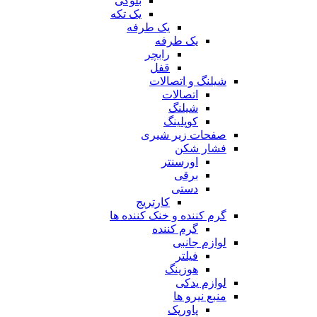
بلوکی
یک تکه
یک طرفه
یک طرفه
رابچر
قفل
شیلنگ و اتصالات
اتصالات
شیلنگ
کوپلینگ
صفحات زیر شیری
فشار شکن
اورسنتر
برقی
دستی
کارتریج
گرم کننده و خنک کننده ها
گرم کننده
لوازم جانبی
فیلتر
هوزینگ
لوازم یدکی
منبع نیرو ها
پاورپک