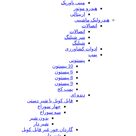
مینی پاورپک
هیدرو موتور
اربیتالی
هیدرولیک ماشینی
اتصالات
اتصالات
سر شیلنگ
شیلنگ
ادوات کشاورزی
پمپ
پیستونی
10 پیستون
6 پیستون
8 پیستون
9 پیستون
پمپ کج
دنده ای
قابل کوبل با شیر دستی
چهار سوراخ
سه سوراخ
بدون شیر
شیر دار
گاردان خور غیر قابل کوبل
شیر دار