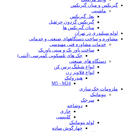
گیربکس و میان گیربکس
ماشینی
بغل گیربکس
گیربکس گردون چرثقیل
میان گیربکس ها
لوله سیلندری در تهران
مشاوره و ساخت دستگاههای صنعتی و خدماتی
خدمات مشاوره فنی مهندسی
ساخت پاور پک و مینی پاورپک
جک های تلسکوپی کمپرسی (آنتنی)
دستگاه های صنعتی
انواع شیلنگ پرس کن
انواع قلاویز زن
هیدرولیک
M5 - M24
ملزومات جک سازی
پنوماتیک
سرجک
دوشاخه
خاری
کلیپسی
لوله پنوماتیک
چهارگوش ساده