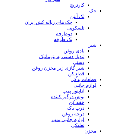
کارتریج
جک
تک آنتن
جک های زباله کش ایران
تلسکوپی
دوطرفه
یک طرفه
شیر
بادی روغن
تبدیل دستی به پنوماتیک
دستی
شیر گازی زیر مخزن روغن
قطع کن
قطعات یدکی
لوازم جانبی
آداپتور پمپ
بوش درگیر کننده
خفه کن
درب باک
درجه روغن
لوازم جانبی پمپ
نعلبکی
مخزن