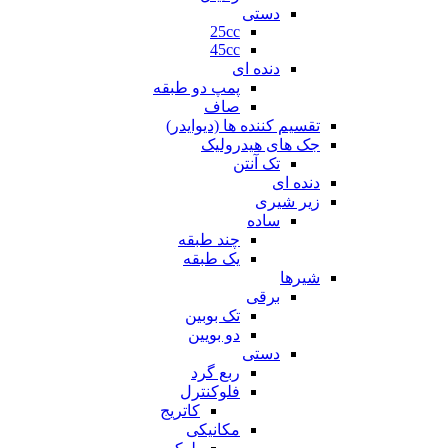
دستی
25cc
45cc
دنده ای
پمپ دو طبقه
صاف
تقسیم کننده ها (دیوایدر)
جک های هیدرولیک
تک آنتن
دنده ای
زیر شیری
ساده
چند طبقه
یک طبقه
شیرها
برقی
تک بوبین
دو بویین
دستی
ربع گرد
فلوکنترل
کاتریج
مکانیکی