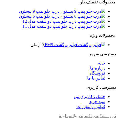
محصولات تخفیف دار
درب جلو پمپ 9 پیستون
درب جلو پمپ 6 پیستون
درب جلو پمپ دو شفت مدل T2
درب جلو پمپ دو شفت مدل T1
محصولات ویژه
فیلتر برگشت FMS
0
تومان
دسترسی سریع
خانه
درباره ما
فروشگاه
تماس با ما
دسترسی کاربری
حساب کاربری من
سبد خرید
قوانین و مقررات
تیوب اسکپندر
اکسپندر
والس لوله