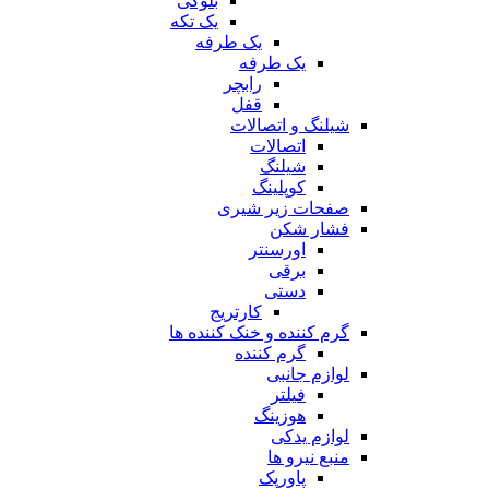
بلوکی
یک تکه
یک طرفه
یک طرفه
رابچر
قفل
شیلنگ و اتصالات
اتصالات
شیلنگ
کوپلینگ
صفحات زیر شیری
فشار شکن
اورسنتر
برقی
دستی
کارتریج
گرم کننده و خنک کننده ها
گرم کننده
لوازم جانبی
فیلتر
هوزینگ
لوازم یدکی
منبع نیرو ها
پاورپک