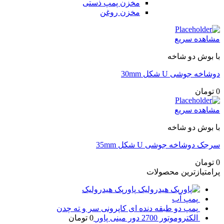
مخزن پمپ ذستی
مخزن روغن
مشاهده سریع
با بوش دو شاخه
دوشاخه جوشی U شکل 30mm
0
تومان
مشاهده سریع
با بوش دو شاخه
سرجک دوشاخه جوشی U شکل 35mm
0
تومان
پرامتیازترین محصولات
پاورپک هیدرولیک
پمپ آب
پمپ دو طبقه دنده ای کاپرونی سر و ته چدن
الکتروموتور 2700 دور مینی پاور
0
تومان