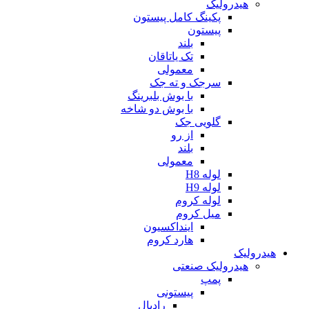
هیدرولیک
پکینگ کامل پیستون
پیستون
بلند
تک یاتاقان
معمولی
سرجک و ته جک
با بوش بلبرینگ
با بوش دو شاخه
گلویی جک
از رو
بلند
معمولی
لوله H8
لوله H9
لوله کروم
میل کروم
اینداکسیون
هارد کروم
هیدرولیک
هیدرولیک صنعتی
پمپ
پیستونی
رادیال