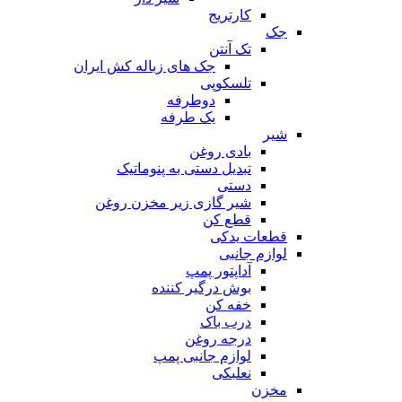
کارتریج
جک
تک آنتن
جک های زباله کش ایران
تلسکوپی
دوطرفه
یک طرفه
شیر
بادی روغن
تبدیل دستی به پنوماتیک
دستی
شیر گازی زیر مخزن روغن
قطع کن
قطعات یدکی
لوازم جانبی
آداپتور پمپ
بوش درگیر کننده
خفه کن
درب باک
درجه روغن
لوازم جانبی پمپ
نعلبکی
مخزن