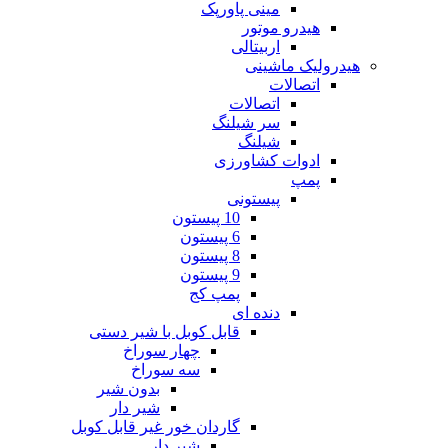
مینی پاورپک
هیدرو موتور
اربیتالی
هیدرولیک ماشینی
اتصالات
اتصالات
سر شیلنگ
شیلنگ
ادوات کشاورزی
پمپ
پیستونی
10 پیستون
6 پیستون
8 پیستون
9 پیستون
پمپ کج
دنده ای
قابل کوبل با شیر دستی
چهار سوراخ
سه سوراخ
بدون شیر
شیر دار
گاردان خور غیر قابل کوبل
شیر دار