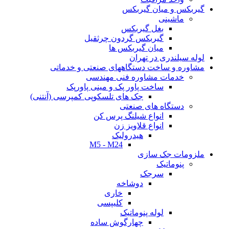
گیربکس و میان گیربکس
ماشینی
بغل گیربکس
گیربکس گردون چرثقیل
میان گیربکس ها
لوله سیلندری در تهران
مشاوره و ساخت دستگاههای صنعتی و خدماتی
خدمات مشاوره فنی مهندسی
ساخت پاور پک و مینی پاورپک
جک های تلسکوپی کمپرسی (آنتنی)
دستگاه های صنعتی
انواع شیلنگ پرس کن
انواع قلاویز زن
هیدرولیک
M5 - M24
ملزومات جک سازی
پنوماتیک
سرجک
دوشاخه
خاری
کلیپسی
لوله پنوماتیک
چهارگوش ساده