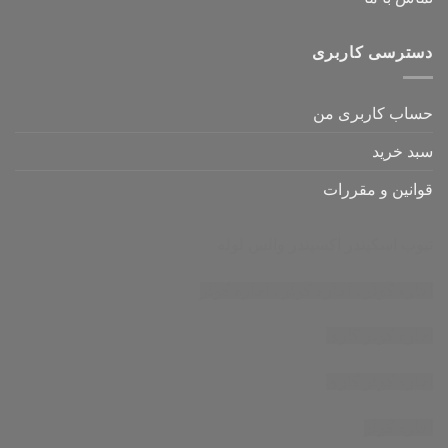
دسترسی کاربری
حساب کاربری من
سبد خرید
قوانین و مقررات
تیوب اسکپندر
اکسپندر
والس لوله
اجاره کولر
،
اجاره کولر
،
اجاره کولر
اجاره کولر گازی
اجاره کولر گازی
اجاره کولر