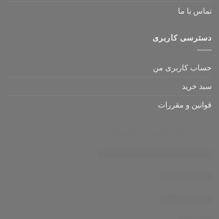
تماس با ما
دسترسی کاربری
حساب کاربری من
سبد خرید
قوانین و مقررات
تیوب اسکپندر
اکسپندر
والس لوله
اجاره کولر
،
اجاره کولر
،
اجاره کولر
اجاره کولر گازی
اجاره کولر گازی